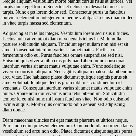
Neque aliquam vestibulum morbi blandit cursus risus at ultrices. Vel
turpis nunc eget lorem. Senectus et netus et malesuada fames ac
turpis. Nunc eget lorem dolor sed. Consectetur purus ut faucibus
pulvinar elementum integer enim neque volutpat. Lectus quam id leo
in vitae turpis massa sed elementum.
Adipiscing at in tellus integer. Vestibulum lorem sed risus ultricies.
Lectus nulla at volutpat diam ut venenatis tellus in. Mi in nulla
posuere sollicitudin aliquam. Tincidunt eget nullam non nisi est sit
amet. Consequat interdum varius sit amet mattis. Facilisi cras
fermentum odio eu. Purus faucibus ornare suspendisse sed nisi.
Euismod quis viverra nibh cras pulvinar. Libero nunc consequat
interdum varius sit amet mattis vulputate enim. Nunc scelerisque
viverra mauris in aliquam. Nec sagittis aliquam malesuada bibendum
arcu vitae. Hac habitasse platea dictumst quisque sagittis purus sit
amet volutpat. Id aliquet lectus proin nibh nisl condimentum id
venenatis. Consequat interdum varius sit amet mattis vulputate enim
nulla. Ornare arcu dui vivamus arcu felis bibendum. Sollicitudin
tempor id eu nisl nunc mi ipsum faucibus vitae. Non odio euismod
lacinia at quis. Morbi quis commodo odio aenean sed adipiscing
diam donec.
Diam maecenas ultricies mi eget mauris pharetra et ultrices neque.
Purus non enim praesent elementum. Commodo ullamcorper a lacus
vestibulum sed arcu non odio. Platea dictumst quisque sagittis purus