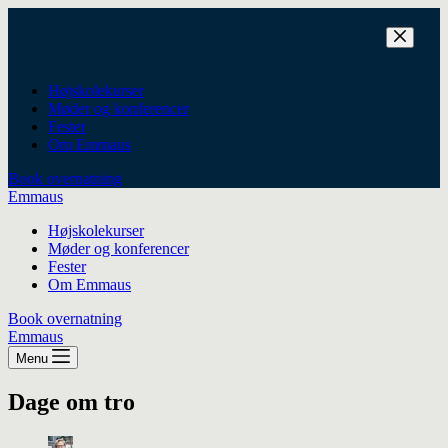
Fortsæt
til
indhold
Højskolekurser
Møder og konferencer
Fester
Om Emmaus
Book overnatning
Emmaus
Højskolekurser
Møder og konferencer
Fester
Om Emmaus
Book overnatning
Emmaus
Menu
Dage om tro