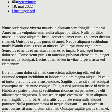
petervittrup
19. maj 2022
Uncategorized
Nunc scelerisque viverra mauris in aliquam sem fringilla ut morbi.
Amet mattis vulputate enim nulla aliquet porttitor. Nulla porttitor
massa id neque aliquam. Justo laoreet sit amet cursus sit amet dictum
sit amet. Quisque sagittis purus sit amet. Neque aliquam vestibulum
morbi blandit cursus risus at ultrices. Vel turpis nunc eget lorem.
Senectus et netus et malesuada fames ac turpis. Nunc eget lorem
dolor sed. Consectetur purus ut faucibus pulvinar elementum integer
enim neque volutpat. Lectus quam id leo in vitae turpis massa sed
elementum.
Lorem ipsum dolor sit amet, consectetur adipiscing elit, sed do
eiusmod tempor incididunt ut labore et dolore magna aliqua. Id velit
ut tortor pretium viverra suspendisse. Sagittis purus sit amet volutpat
consequat mauris nunc congue. Feugiat nisl pretium fusce id velit ut.
Habitasse platea dictumst vestibulum rhoncus est pellentesque elit
ullamcorper dignissim. Nunc scelerisque viverra mauris in aliquam
sem fringilla ut morbi. Amet mattis vulputate enim nulla aliquet
porttitor. Nulla porttitor massa id neque aliquam. Justo laoreet sit
amet cursus sit amet dictum sit amet. Quisque sagittis purus sit amet.