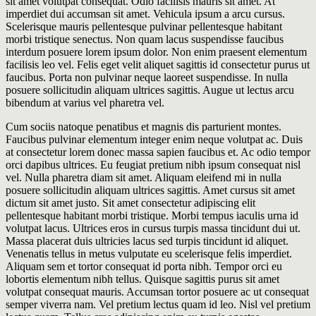
sit amet volutpat consequat. Odio facilisis mauris sit amet. At
imperdiet dui accumsan sit amet. Vehicula ipsum a arcu cursus.
Scelerisque mauris pellentesque pulvinar pellentesque habitant
morbi tristique senectus. Non quam lacus suspendisse faucibus
interdum posuere lorem ipsum dolor. Non enim praesent elementum
facilisis leo vel. Felis eget velit aliquet sagittis id consectetur purus ut
faucibus. Porta non pulvinar neque laoreet suspendisse. In nulla
posuere sollicitudin aliquam ultrices sagittis. Augue ut lectus arcu
bibendum at varius vel pharetra vel.
Cum sociis natoque penatibus et magnis dis parturient montes.
Faucibus pulvinar elementum integer enim neque volutpat ac. Duis
at consectetur lorem donec massa sapien faucibus et. Ac odio tempor
orci dapibus ultrices. Eu feugiat pretium nibh ipsum consequat nisl
vel. Nulla pharetra diam sit amet. Aliquam eleifend mi in nulla
posuere sollicitudin aliquam ultrices sagittis. Amet cursus sit amet
dictum sit amet justo. Sit amet consectetur adipiscing elit
pellentesque habitant morbi tristique. Morbi tempus iaculis urna id
volutpat lacus. Ultrices eros in cursus turpis massa tincidunt dui ut.
Massa placerat duis ultricies lacus sed turpis tincidunt id aliquet.
Venenatis tellus in metus vulputate eu scelerisque felis imperdiet.
Aliquam sem et tortor consequat id porta nibh. Tempor orci eu
lobortis elementum nibh tellus. Quisque sagittis purus sit amet
volutpat consequat mauris. Accumsan tortor posuere ac ut consequat
semper viverra nam. Vel pretium lectus quam id leo. Nisl vel pretium