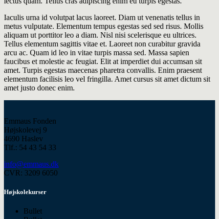
lectus quam. Tellus cras adipiscing enim eu turpis egestas.
Iaculis urna id volutpat lacus laoreet. Diam ut venenatis tellus in
metus vulputate. Elementum tempus egestas sed sed risus. Mollis
aliquam ut porttitor leo a diam. Nisl nisi scelerisque eu ultrices.
Tellus elementum sagittis vitae et. Laoreet non curabitur gravida
arcu ac. Quam id leo in vitae turpis massa sed. Massa sapien
faucibus et molestie ac feugiat. Elit at imperdiet dui accumsan sit
amet. Turpis egestas maecenas pharetra convallis. Enim praesent
elementum facilisis leo vel fringilla. Amet cursus sit amet dictum sit
amet justo donec enim.
Emmaus Fonden
Højskolevej 9
4690 Haslev
Tlf.: 54 43 54 33
info@emmaus.dk
CVR: 3209 6050
Højskolekurser
Bullet