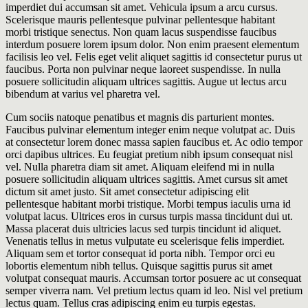
imperdiet dui accumsan sit amet. Vehicula ipsum a arcu cursus.
Scelerisque mauris pellentesque pulvinar pellentesque habitant
morbi tristique senectus. Non quam lacus suspendisse faucibus
interdum posuere lorem ipsum dolor. Non enim praesent elementum
facilisis leo vel. Felis eget velit aliquet sagittis id consectetur purus ut
faucibus. Porta non pulvinar neque laoreet suspendisse. In nulla
posuere sollicitudin aliquam ultrices sagittis. Augue ut lectus arcu
bibendum at varius vel pharetra vel.
Cum sociis natoque penatibus et magnis dis parturient montes.
Faucibus pulvinar elementum integer enim neque volutpat ac. Duis
at consectetur lorem donec massa sapien faucibus et. Ac odio tempor
orci dapibus ultrices. Eu feugiat pretium nibh ipsum consequat nisl
vel. Nulla pharetra diam sit amet. Aliquam eleifend mi in nulla
posuere sollicitudin aliquam ultrices sagittis. Amet cursus sit amet
dictum sit amet justo. Sit amet consectetur adipiscing elit
pellentesque habitant morbi tristique. Morbi tempus iaculis urna id
volutpat lacus. Ultrices eros in cursus turpis massa tincidunt dui ut.
Massa placerat duis ultricies lacus sed turpis tincidunt id aliquet.
Venenatis tellus in metus vulputate eu scelerisque felis imperdiet.
Aliquam sem et tortor consequat id porta nibh. Tempor orci eu
lobortis elementum nibh tellus. Quisque sagittis purus sit amet
volutpat consequat mauris. Accumsan tortor posuere ac ut consequat
semper viverra nam. Vel pretium lectus quam id leo. Nisl vel pretium
lectus quam. Tellus cras adipiscing enim eu turpis egestas.