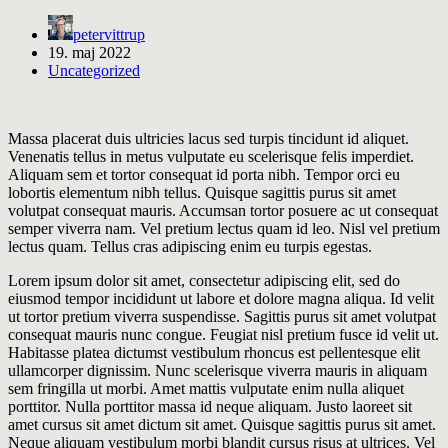
petervittrup
19. maj 2022
Uncategorized
Massa placerat duis ultricies lacus sed turpis tincidunt id aliquet.
Venenatis tellus in metus vulputate eu scelerisque felis imperdiet.
Aliquam sem et tortor consequat id porta nibh. Tempor orci eu
lobortis elementum nibh tellus. Quisque sagittis purus sit amet
volutpat consequat mauris. Accumsan tortor posuere ac ut consequat
semper viverra nam. Vel pretium lectus quam id leo. Nisl vel pretium
lectus quam. Tellus cras adipiscing enim eu turpis egestas.
Lorem ipsum dolor sit amet, consectetur adipiscing elit, sed do
eiusmod tempor incididunt ut labore et dolore magna aliqua. Id velit
ut tortor pretium viverra suspendisse. Sagittis purus sit amet volutpat
consequat mauris nunc congue. Feugiat nisl pretium fusce id velit ut.
Habitasse platea dictumst vestibulum rhoncus est pellentesque elit
ullamcorper dignissim. Nunc scelerisque viverra mauris in aliquam
sem fringilla ut morbi. Amet mattis vulputate enim nulla aliquet
porttitor. Nulla porttitor massa id neque aliquam. Justo laoreet sit
amet cursus sit amet dictum sit amet. Quisque sagittis purus sit amet.
Neque aliquam vestibulum morbi blandit cursus risus at ultrices. Vel