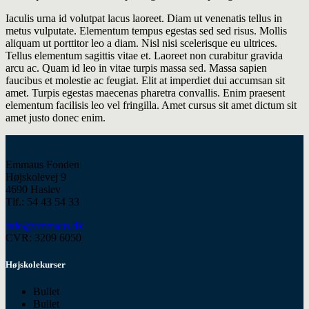
Iaculis urna id volutpat lacus laoreet. Diam ut venenatis tellus in
metus vulputate. Elementum tempus egestas sed sed risus. Mollis
aliquam ut porttitor leo a diam. Nisl nisi scelerisque eu ultrices.
Tellus elementum sagittis vitae et. Laoreet non curabitur gravida
arcu ac. Quam id leo in vitae turpis massa sed. Massa sapien
faucibus et molestie ac feugiat. Elit at imperdiet dui accumsan sit
amet. Turpis egestas maecenas pharetra convallis. Enim praesent
elementum facilisis leo vel fringilla. Amet cursus sit amet dictum sit
amet justo donec enim.
Emmaus Fonden
Højskolevej 9
4690 Haslev
Tlf.: 54 43 54 33
info@emmaus.dk
CVR: 3209 6050
Højskolekurser
Bullet
Bullet