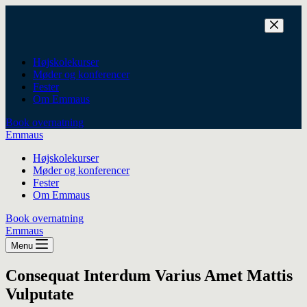
Fortsæt
til
indhold
Højskolekurser
Møder og konferencer
Fester
Om Emmaus
Book overnatning
Emmaus
Højskolekurser
Møder og konferencer
Fester
Om Emmaus
Book overnatning
Emmaus
Menu
Consequat Interdum Varius Amet Mattis
Vulputate