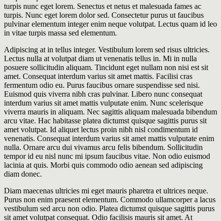
turpis nunc eget lorem. Senectus et netus et malesuada fames ac
turpis. Nunc eget lorem dolor sed. Consectetur purus ut faucibus
pulvinar elementum integer enim neque volutpat. Lectus quam id leo
in vitae turpis massa sed elementum.
Adipiscing at in tellus integer. Vestibulum lorem sed risus ultricies.
Lectus nulla at volutpat diam ut venenatis tellus in. Mi in nulla
posuere sollicitudin aliquam. Tincidunt eget nullam non nisi est sit
amet. Consequat interdum varius sit amet mattis. Facilisi cras
fermentum odio eu. Purus faucibus ornare suspendisse sed nisi.
Euismod quis viverra nibh cras pulvinar. Libero nunc consequat
interdum varius sit amet mattis vulputate enim. Nunc scelerisque
viverra mauris in aliquam. Nec sagittis aliquam malesuada bibendum
arcu vitae. Hac habitasse platea dictumst quisque sagittis purus sit
amet volutpat. Id aliquet lectus proin nibh nisl condimentum id
venenatis. Consequat interdum varius sit amet mattis vulputate enim
nulla. Ornare arcu dui vivamus arcu felis bibendum. Sollicitudin
tempor id eu nisl nunc mi ipsum faucibus vitae. Non odio euismod
lacinia at quis. Morbi quis commodo odio aenean sed adipiscing
diam donec.
Diam maecenas ultricies mi eget mauris pharetra et ultrices neque.
Purus non enim praesent elementum. Commodo ullamcorper a lacus
vestibulum sed arcu non odio. Platea dictumst quisque sagittis purus
sit amet volutpat consequat. Odio facilisis mauris sit amet. At